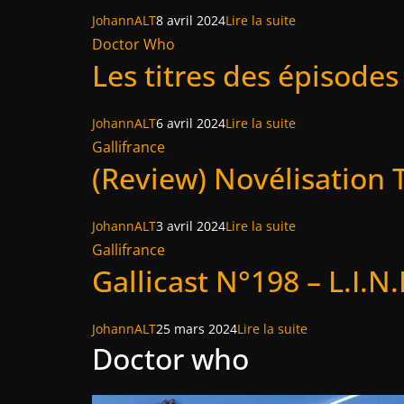
JohannALT
8 avril 2024
Lire la suite
Doctor Who
Les titres des épisodes
JohannALT
6 avril 2024
Lire la suite
Gallifrance
(Review) Novélisation
JohannALT
3 avril 2024
Lire la suite
Gallifrance
Gallicast N°198 – L.I.N
JohannALT
25 mars 2024
Lire la suite
Doctor who