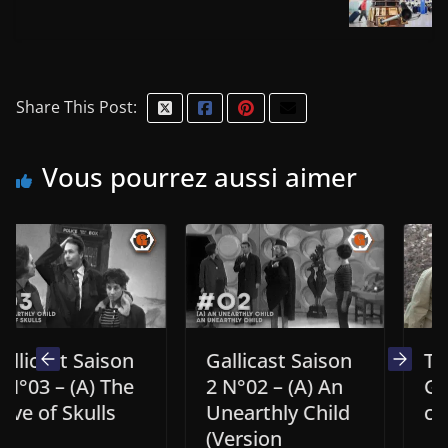
Share This Post:
Vous pourrez aussi aimer
 Saison
Gallicast Saison
The War
(A) The
2 N°02 – (A) An
Games… 
kulls
Unearthly Child
couleurs !
(Version