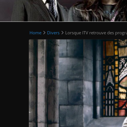
Home
Divers
Lorsque ITV retrouve des prog