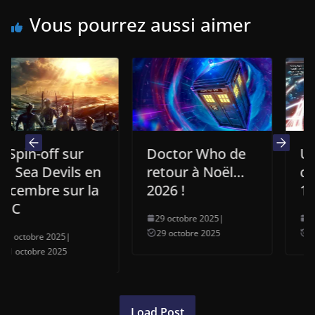
Vous pourrez aussi aimer
off sur
Doctor Who de
Un nouv
 Devils en
retour à Noël…
comics a
e sur la
2026 !
15éme D
29 octobre 2025
|
11 octobre 
29 octobre 2025
11 octobre 
e 2025
|
e 2025
Load Post