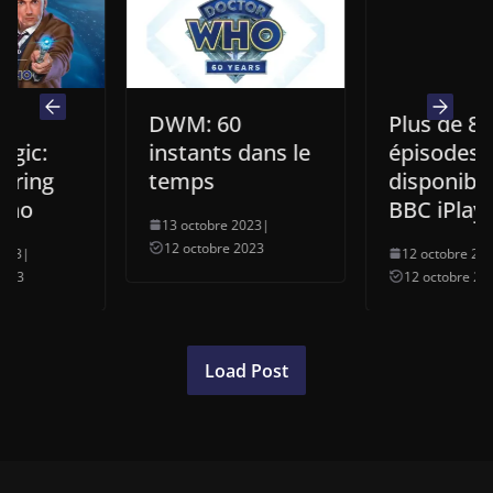
DWM: 60
Plus de 800
:
instants dans le
épisodes bient
g
temps
disponible sur 
BBC iPlayer
13 octobre 2023
|
12 octobre 2023
12 octobre 2023
|
12 octobre 2023
Load Post