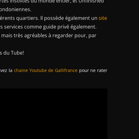
tes insolites du monde entier, et Unfinished
 londoniennes.
férents quartiers. Il possède également un
site
ses services comme guide privé également.
 mais très agréables à regarder pour, par
s du Tube!
ivez la
chaine Youtube de Gallifrance
pour ne rater