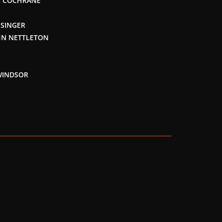
L COCHRANE
ESINGER
HN NETTLETON
WINDSOR