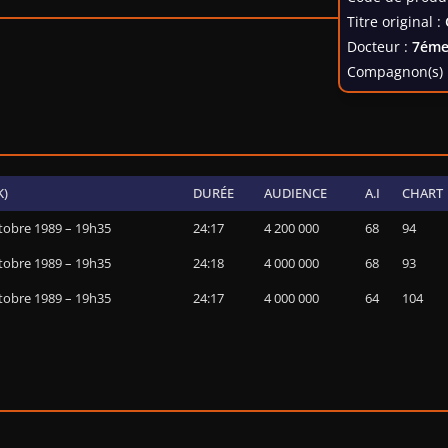
Titre original :
Docteur :
7éme
Compagnon(s) 
K)
DURÉE
AUDIENCE
A.I
CHART
tobre 1989 – 19h35
24:17
4 200 000
68
94
tobre 1989 – 19h35
24:18
4 000 000
68
93
tobre 1989 – 19h35
24:17
4 000 000
64
104