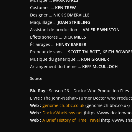
Musique …
MARK AYRES
Costumes …
KEN TREW
Designer …
NICK SOMERVILLE
Maquillage …
JOAN STRIBLING
Assistant de production …
VALERIE WHISTON
Effets sonores …
DICK MILLS
Éclairages …
HENRY BARBER
Preneur de sons …
SCOTT TALBOTT, KEITH BOWDE
Musique du générique …
RON GRAINER
Arrangement du thème …
KEFF McCULLOCH
Source
Blu-Ray :
Season 26 – Doctor Who Production Files
Livre :
The John-Nathan-Turner Doctor who Producti
Web :
genome.ch.bbc.co.uk
(genome.ch.bbc.co.uk)
Web :
DoctorWhoNews.net
(https://www.doctorwho
Web :
A Brief History of Time Travel
(http://www.sh