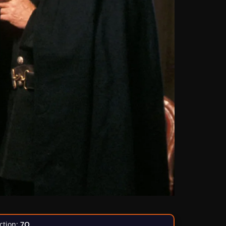
ction:
7Q