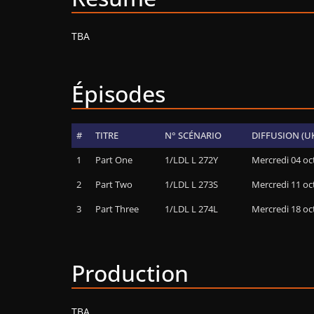
TBA
Épisodes
#
TITRE
N° SCÉNARIO
DIFFUSION (U
1
Part One
1/LDL L 272Y
Mercredi 04 oc
2
Part Two
1/LDL L 273S
Mercredi 11 oc
3
Part Three
1/LDL L 274L
Mercredi 18 oc
Production
TBA