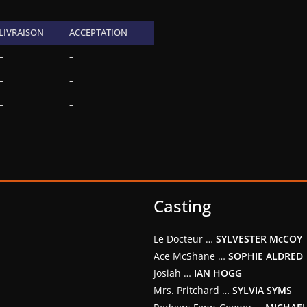
LIVRAISON
ACCEPTATION
–
–
–
–
–
–
Casting
Le Docteur …
SYLVESTER McCOY
Ace McShane …
SOPHIE ALDRED
Josiah …
IAN HOGG
Mrs. Pritchard …
SYLVIA SYMS