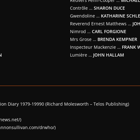
Redvers Fenn-Cooper …
MICHAE
Contrôle …
SHARON DUCE
Gwendoline …
KATHARINE SCHL
Reverend Ernest Matthews …
JO
Nimrod …
CARL FORGIONE
Mrs Grose …
BRENDA KEMPNER
Inspecteur Mackenzie …
FRANK 
N
Lumière …
JOHN HALLAM
on Diary 1979-19990 (Richard Molesworth – Telos Publishing)
news.net/)
annonsullivan.com/drwho/)