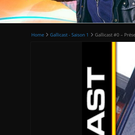
Home
Gallicast - Saison 1
Gallicast #0 – Prés