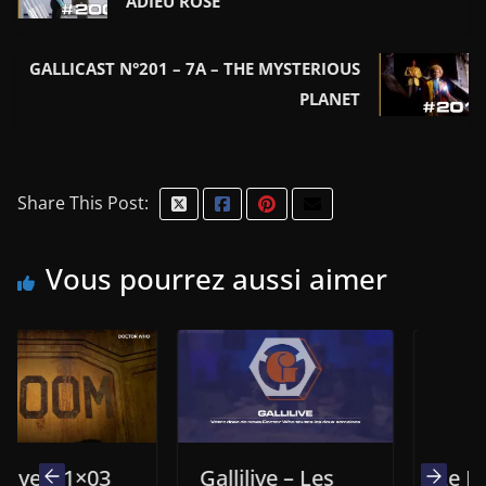
ADIEU ROSE
GALLICAST N°201 – 7A – THE MYSTERIOUS
PLANET
Share This Post:
Vous pourrez aussi aimer
1×03
Gallilive – Les
Le Docteur,