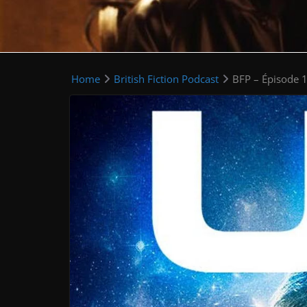
Home
British Fiction Podcast
BFP – Épisode 1