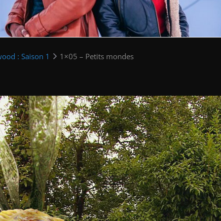
ood : Saison 1
1×05 – Petits mondes