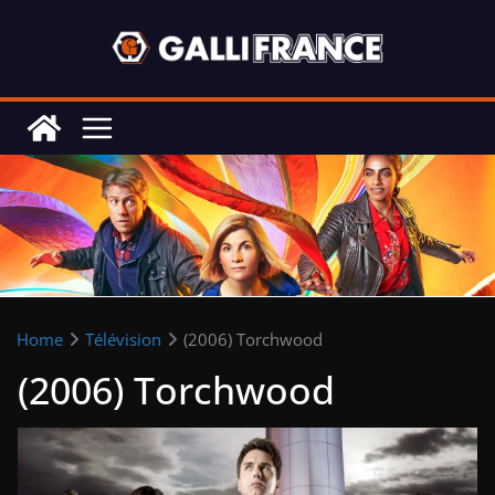
Skip
to
content
Home
Télévision
(2006) Torchwood
(2006) Torchwood