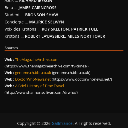
Axus …
RICHARD IRESON
Beta …
JAMES CAIRNCROSS
Student …
BRONSON SHAW
Concierge …
MAURICE SELWYN
Voix des Krotons …
ROY SKELTON, PATRICK TULL
Krotons …
ROBERT LA’BASSIERE, MILES NORTHOVER
Sources
Web :
TheMagazineArchive.com
(https://www.themagazinearchive.com/tv-times/)
Web :
genome.ch.bbc.co.uk
(genome.ch.bbc.co.uk)
Web :
DoctorWhoNews.net
(https://www.doctorwhonews.net/)
Web :
A Brief History of Time Travel
(http://www.shannonsullivan.com/drwho/)
Copyright © 2026
Gallifrance
. All rights reserved.