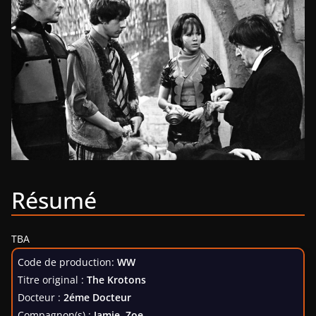
Résumé
TBA
Code de production:
WW
Titre original :
The Krotons
Docteur :
2éme Docteur
Compagnon(s) :
Jamie, Zoe