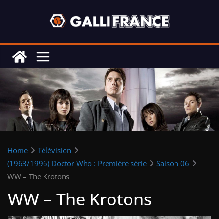
Skip
to
content
Home
Télévision
(1963/1996) Doctor Who : Première série
Saison 06
WW – The Krotons
WW – The Krotons