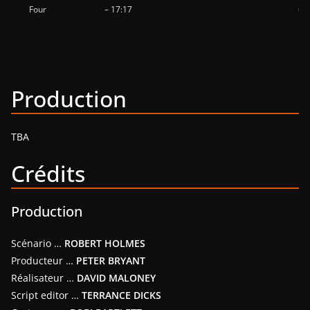
Four
– 17:17
62
lig
N
Production
TBA
Crédits
Production
Scénario …
ROBERT HOLMES
Producteur …
PETER BRYANT
Réalisateur …
DAVID MALONEY
Script editor …
TERRANCE DICKS