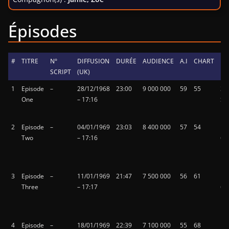
Épisodes
#
TITRE
N°
DIFFUSION
DURÉE
AUDIENCE
A.I
CHART
BA
SCRIPT
(UK)
1
Episode
–
28/12/1968
23:00
9 000 000
59
55
3
One
– 17:16
St
Fie
2
Episode
–
04/01/1969
23:03
8 400 000
57
54
PA
Two
– 17:16
62
lig
N
3
Episode
–
11/01/1969
21:47
7 500 000
56
61
PA
Three
– 17:17
62
lig
N
4
Episode
–
18/01/1969
22:39
7 100 000
55
68
PA