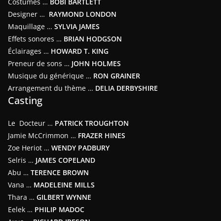
Costumes …
BOBI BARTLETT
Designer …
RAYMOND LONDON
Maquillage …
SYLVIA JAMES
Effets sonores …
BRIAN HODGSON
Éclairages …
HOWARD T. KING
Preneur de sons …
JOHN HOLMES
Musique du générique …
RON GRAINER
Arrangement du thème …
DELIA DERBYSHIRE
Casting
Le Docteur …
PATRICK TROUGHTON
Jamie McCrimmon …
FRAZER HINES
Zoe Heriot …
WENDY PADBURY
Selris …
JAMES COPELAND
Abu …
TERENCE BROWN
Vana …
MADELEINE MILLS
Thara …
GILBERT WYNNE
Eelek …
PHILIP MADOC