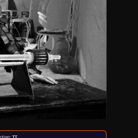
ction:
TT