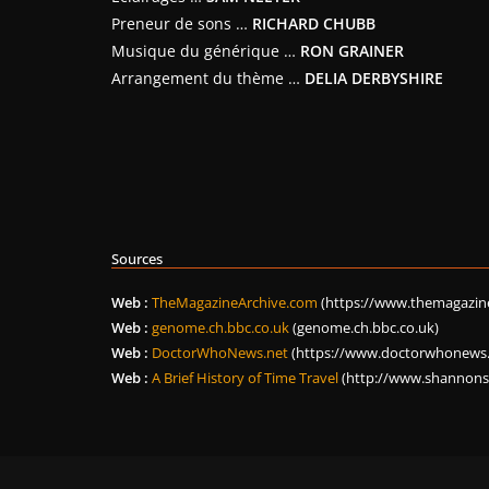
Preneur de sons …
RICHARD CHUBB
Musique du générique …
RON GRAINER
Arrangement du thème …
DELIA DERBYSHIRE
Sources
Web :
TheMagazineArchive.com
(https://www.themagazine
Web :
genome.ch.bbc.co.uk
(genome.ch.bbc.co.uk)
Web :
DoctorWhoNews.net
(https://www.doctorwhonews.
Web :
A Brief History of Time Travel
(http://www.shannons