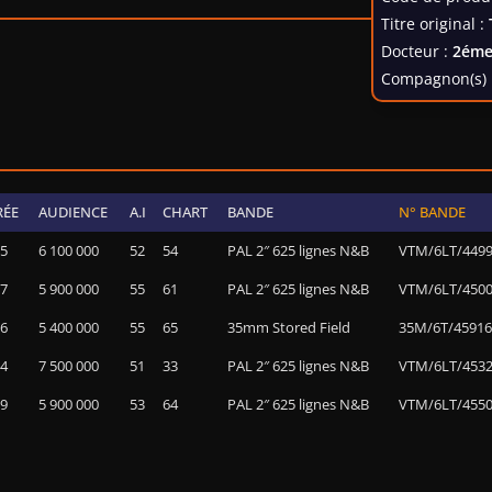
Titre original :
Docteur :
2éme
Compagnon(s) 
RÉE
AUDIENCE
A.I
CHART
BANDE
N° BANDE
25
6 100 000
52
54
PAL 2″ 625 lignes N&B
VTM/6LT/449
07
5 900 000
55
61
PAL 2″ 625 lignes N&B
VTM/6LT/450
06
5 400 000
55
65
35mm Stored Field
35M/6T/45916
54
7 500 000
51
33
PAL 2″ 625 lignes N&B
VTM/6LT/453
19
5 900 000
53
64
PAL 2″ 625 lignes N&B
VTM/6LT/455