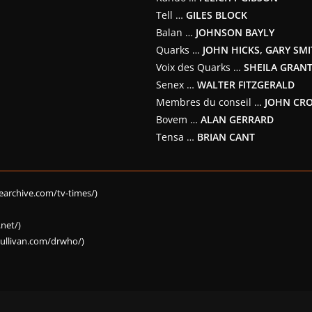
Tell …
GILES BLOCK
Balan …
JOHNSON BAYLY
Quarks …
JOHN HICKS, GARY SMI
Voix des Quarks …
SHEILA GRAN
Senex …
WALTER FITZGERALD
Membres du conseil …
JOHN CRO
Bovem …
ALAN GERRARD
Tensa …
BRIAN CANT
archive.com/tv-times/)
net/)
ullivan.com/drwho/)