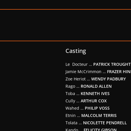
Casting
Le Docteur …
PATRICK TROUGH
Jamie McCrimmon …
FRAZER HIN
Zoe Heriot …
WENDY PADBURY
Rago …
RONALD ALLEN
Toba …
KENNETH IVES
Cully …
ARTHUR COX
Wahed …
PHILIP VOSS
Etnin …
MALCOLM TERRIS
Tolata …
NICOLETTE PENDRELL
Kando …
FELICITY GIBSON