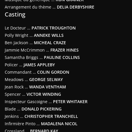
Arrangement du thème …
DELIA DERBYSHIRE
Casting
Le Docteur …
PATRICK TROUGHTON
Polly Wright …
ANNEKE WILLS
Ben Jackson …
MICHEAL CRAZE
Jammie McCrimmon …
FRAZER HINES
Samantha Briggs …
PAULINE COLLINS
Policer …
JAMES APPLEBY
Commandant …
COLIN GORDON
Meadows …
GEORGE SELWAY
Jean Rock …
WANDA VENTHAM
Spencer …
VICTOR WINDING
Inspecteur Gascoigne …
PETER WHITAKER
Blade …
DONALD PICKERING
Jenkins …
CHRISTOPHER TRANCHELL
Infirmière Pinto …
MADALENA NICOL
Crossland …
BERNARD KAY