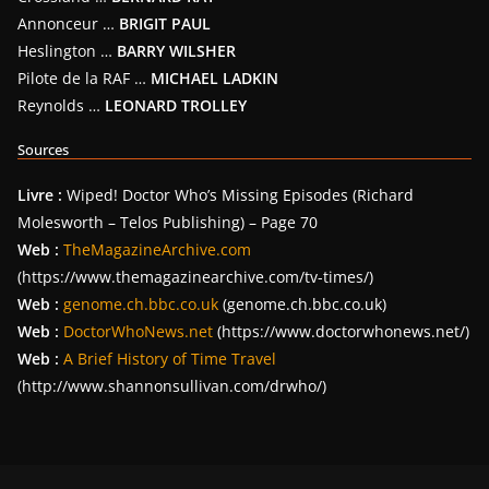
Annonceur …
BRIGIT PAUL
Heslington …
BARRY WILSHER
Pilote de la RAF …
MICHAEL LADKIN
Reynolds …
LEONARD TROLLEY
Sources
Livre :
Wiped! Doctor Who’s Missing Episodes (Richard
Molesworth – Telos Publishing) – Page 70
Web :
TheMagazineArchive.com
(https://www.themagazinearchive.com/tv-times/)
Web :
genome.ch.bbc.co.uk
(genome.ch.bbc.co.uk)
Web :
DoctorWhoNews.net
(https://www.doctorwhonews.net/)
Web :
A Brief History of Time Travel
(http://www.shannonsullivan.com/drwho/)