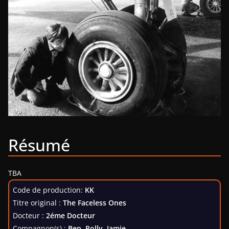
Résumé
TBA
Code de production:
KK
Titre original :
The Faceless Ones
Docteur :
2éme Docteur
Compagnon(s) :
Ben, Polly, Jamie