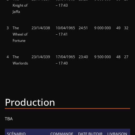
Knight of
– 17:43
Jaffa
3
The
23/1/4/338
10/04/1965
24:51
9 000 000
49
32
Wheel of
– 17:41
Fortune
4
The
23/1/4/339
17/04/1965
23:40
9 500 000
48
27
Warlords
– 17:40
Production
TBA
SCÉNARIO
COMMANDE
DATE BUTOIR
LIVRAISON