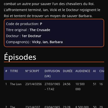
combat un autre pour sauver l’un des chevaliers du Roi.
L’affrontement terminé, Ian, Vicki et le Docteur rejoignent le
Roi et tentent de trouver un moyen de sauver Barbara.
Code de production:
P
Titre original :
The Crusade
Docteur :
1er Docteur
Compagnon(s) :
Vicky, Ian, Barbara
Épisodes
#
TITRE
N° SCRIPT
DIFFUSION
DURÉE
AUDIENCE
AI
CHAR
(UK)
1
The Lion
23/1/4/3356
27/03/1965
24:56
10 500
51
16
– 17:42
000
2
The
23/1/4/337
03/04/1965
23:28
8 500 000
50
29