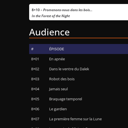
8×10 –
Promenons-nous dans les bois…
In the Forest of the Night
Audience
#
ÉPISODE
8×01
En apnée
8×02
Dans le ventre du Dalek
8×03
Robot des bois
8×04
Jamais seul
8×05
Braquage temporel
8×06
Le gardien
8×07
La première femme sur la Lune