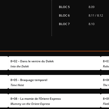
BLOC 5
8.09
BLOC 6
8.11 / 8.12
BLOC 7
8.10
8×02 – Dans le ventre du Dalek
8×03
Into the Dalek
Robo
8×05 – Braquage temporel
8×06
Time Heist
The 
8×08 – La momie de l’Orient-Express
8×09
Mummy on the Orient Express
Flatl