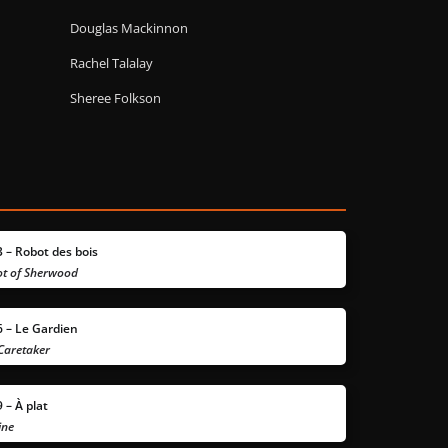
Douglas Mackinnon
Rachel Talalay
Sheree Folkson
 – Robot des bois
t of Sherwood
 – Le Gardien
Caretaker
 – À
plat
ine