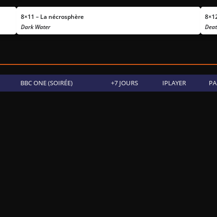
8×11 – La nécrosphère
8×12
Dark Water
Deat
BBC ONE (SOIRÉE)
+7 JOURS
IPLAYER
PA