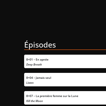
Épisodes
8×01 – En apnée
Deep Breath
8×04 – Jamais seul
Listen
8×07 – La première femme sur la Lune
Kill the Moon