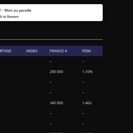
 – Mort au paradis
h in Heaven
RTAGE
INDEX
FRANCE 4
PDM
–
–
290 000
1,10%
–
–
–
–
340 000
1,40ù
–
–
–
–