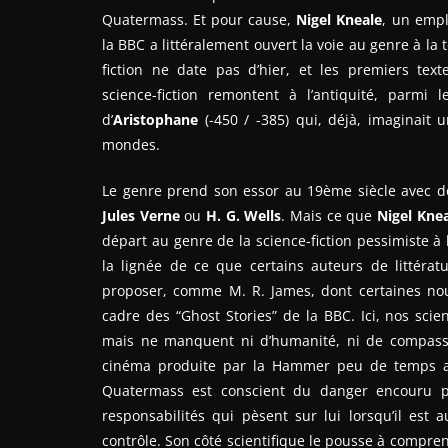
Quatermass. Et pour cause,
Nigel Kneale
, un emp
la BBC a littéralement ouvert la voie au genre à la t
fiction ne date pas d’hier, et les premiers te
science-fiction remontent à l’antiquité, parmi 
d’
Aristophane
(-450 / -385) qui, déjà, imaginait 
mondes.
Le genre prend son essor au 19ème siècle avec
Jules Verne
ou
H. G. Wells
. Mais ce que
Nigel Kne
départ au genre de la science-fiction pessimiste à l
la lignée de ce que certains auteurs de littérat
proposer, comme M. R. James, dont certaines nou
cadre des “Ghost Stories” de la BBC. Ici, nos scie
mais ne manquent ni d’humanité, ni de compassi
cinéma produite par la Hammer peu de temps apr
Quatermass est conscient du danger encouru pa
responsabilités qui pèsent sur lui lorsqu’il es
contrôle. Son côté scientifique le pousse à compre