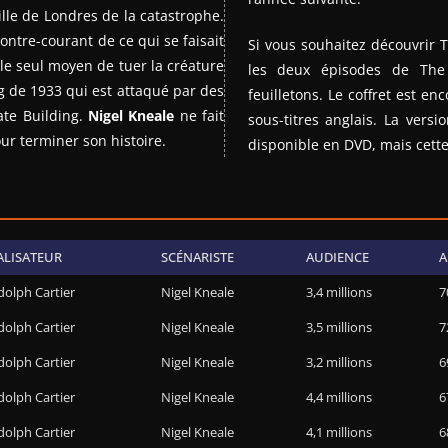
ille de Londres de la catastrophe.
 contre-courant de ce qui se faisait
Si vous souhaitez découvrir
 le seul moyen de tuer la créature
les deux épisodes de The
ng de 1933 qui est attaqué par des
feuilletons. Le coffret est e
ate Building.
Nigel Kneale
ne fait
sous-titres anglais. La ver
ur terminer son histoire.
disponible en DVD, mais cette
ALISATEUR
SCÉNARISTE
AUDIENCE
A
olph Cartier
Nigel Kneale
3,4 millions
7
olph Cartier
Nigel Kneale
3,5 millions
7
olph Cartier
Nigel Kneale
3,2 millions
6
olph Cartier
Nigel Kneale
4,4 millions
6
olph Cartier
Nigel Kneale
4,1 millions
6