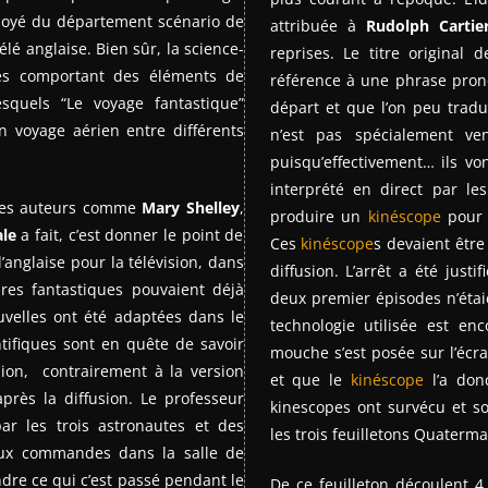
loyé du département scénario de
attribuée à
Rudolph Cartie
élé anglaise. Bien sûr, la science-
reprises. Le titre original 
xtes comportant des éléments de
référence à une phrase pron
lesquels “Le voyage fantastique”
départ et que l’on peu trad
un voyage aérien entre différents
n’est pas spécialement ve
puisqu’effectivement… ils v
interprété en direct par l
 des auteurs comme
Mary Shelley
,
produire un
kinéscope
pour 
ale
a fait, c’est donner le point de
Ces
kinéscope
s devaient êtr
’anglaise pour la télévision, dans
diffusion. L’arrêt a été just
ures fantastiques pouvaient déjà
deux premier épisodes n’étaie
velles ont été adaptées dans le
technologie utilisée est en
ntifiques sont en quête de savoir
mouche s’est posée sur l’écr
on, contrairement à la version
et que le
kinéscope
l’a don
ès la diffusion. Le professeur
kinescopes ont survécu et s
r les trois astronautes et des
les trois feuilletons Quaterm
t aux commandes dans la salle de
ndre ce qui c’est passé pendant le
De ce feuilleton découlent 4