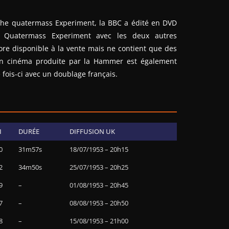
 The quatermass Experiment, la BBC a édité en DVD
 Quatermass Experiment avec les deux autres
ncore disponible à la vente mais ne contient que des
sion cinéma produite par la Hammer est également
 fois-ci avec un doublage français.
I
DURÉE
DIFFUSION UK
0
31m57s
18/07/1953 – 20h15
2
34m50s
25/07/1953 – 20h25
9
–
01/08/1953 – 20h45
7
–
08/08/1953 – 20h50
8
–
15/08/1953 – 21h00