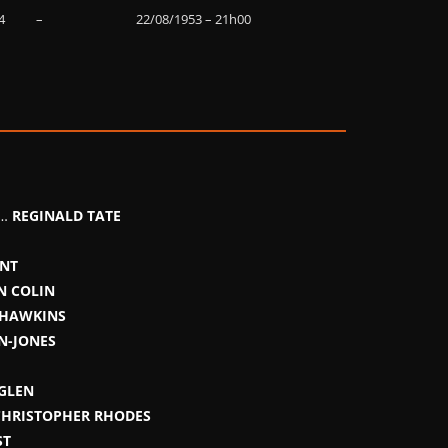
4
–
22/08/1953 – 21h00
 …
REGINALD TATE
NT
N COLIN
 HAWKINS
N-JONES
GLEN
CHRISTOPHER RHODES
ST