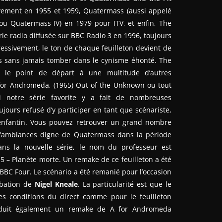
ivement en 1955 et 1959, Quatermass (aussi appelé
u Quatermass IV) en 1979 pour ITV, et enfin, The
e radio diffusée sur BBC Radio 3 en 1996, toujours
ressivement, le ton de chaque feuilleton devient de
is sans jamais tomber dans le cynisme éhonté. The
 le point de départ à une multitude d’autres
A for Andromeda, (1965) Out of the Unknown ou tout
 notre série favorite y a fait de nombreuses
ujours refusé d’y participer en tant que scénariste,
enfantin. Vous pouvez retrouver un grand nombre
d’ambiances digne de Quatermass dans la période
ans la nouvelle série, le nom du professeur est
5 – Planète morte. Un remake de ce feuilleton a été
 BBC Four. Le scénario a été remanié pour l’occasion
obation de
Nigel Kneale
. La particularité est que le
les conditions du direct comme pour le feuilleton
uit également un remake de A for Andromeda