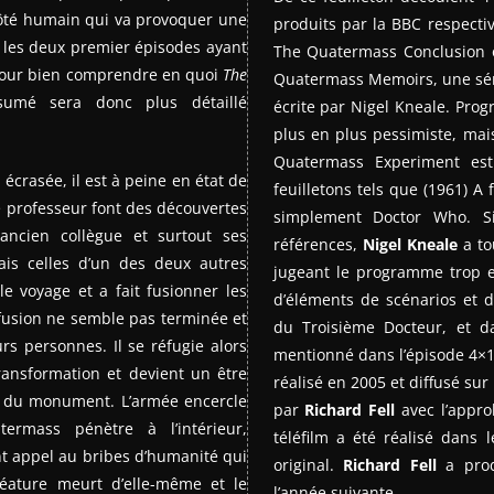
côté humain qui va provoquer une
produits par la BBC respect
l les deux premier épisodes ayant
The Quatermass Conclusion o
r pour bien comprendre en quoi
The
Quatermass Memoirs, une séri
sumé sera donc plus détaillé
écrite par Nigel Kneale. Prog
plus en plus pessimiste, ma
Quatermass Experiment est
 écrasée, il est à peine en état de
feuilletons tels que (1961) 
e professeur font des découvertes
simplement Doctor Who. Si
ancien collègue et surtout ses
références,
Nigel Kneale
a to
ais celles d’un des deux autres
jugeant le programme trop 
e voyage et a fait fusionner les
d’éléments de scénarios et 
 fusion ne semble pas terminée et
du Troisième Docteur, et d
urs personnes. Il se réfugie alors
mentionné dans l’épisode 4×1
ransformation et devient un être
réalisé en 2005 et diffusé sur
ie du monument. L’armée encercle
par
Richard Fell
avec l’appr
rmass pénètre à l’intérieur,
téléfilm a été réalisé dans 
nt appel au bribes d’humanité qui
original.
Richard Fell
a prod
créature meurt d’elle-même et le
l’année suivante.