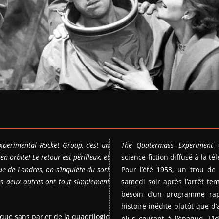
Experimental Rocket Group, c’est un
The Quatermass Experiment
e
en orbite! Le retour est périlleux, et
science-fiction diffusé à la t
ue de Londres, on s’inquiète du sort
Pour l’été 1953, un trou d
les deux autres ont tout simplement
samedi soir après l’arrêt te
besoin d’un programme ra
histoire inédite plutôt que d
nnique sans parler de la quadrilogie
plus courant à l’époque. L’i