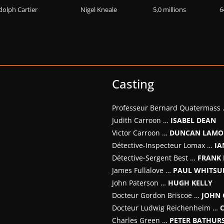
olph Cartier
Nigel Kneale
5,0 millions
6
Casting
Professeur Bernard Quatermass
Judith Carroon …
ISABEL DEAN
Victor Carroon …
DUNCAN LAMO
Détective-Inspecteur Lomax …
IA
Détective-Sergent Best …
FRANK
James Fullalove …
PAUL WHITSU
John Paterson …
HUGH KELLY
Docteur Gordon Briscoe …
JOHN 
Docteur Ludwig Reichenheim …
Charles Green …
PETER BATHUR