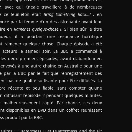
r
, avec qui Kneale travaillera à de nombreuses
de ce feuilleton était
Bring Something Back…!
, en
oncé par la femme d’un des astronaute avant leur
uire en
Ramenez quelque-chose !
. Si bien sûr le titre
ndeur, il a pourtant une résonance horrifique
ont ramener quelque chose. Chaque épisode a été
es acteurs le samedi soir. La BBC a commencé à
les deux premiers épisodes, avant d’abandonner.
e envoyés à une autre chaîne en Australie pour une
ifié par la BBC par le fait que l’enregistrement des
nt pas de qualité suffisante pour être diffusés. La
core récente et peu fiable, sans compter qu’une
an diffusant l’épisode 2 pendant quelques minutes,
c malheureusement capté. Par chance, ces deux
ont disponibles en DVD dans un coffret réunissant
ass produit par la BBC.
 suites : Quatermass II et Quatermass and the Pit