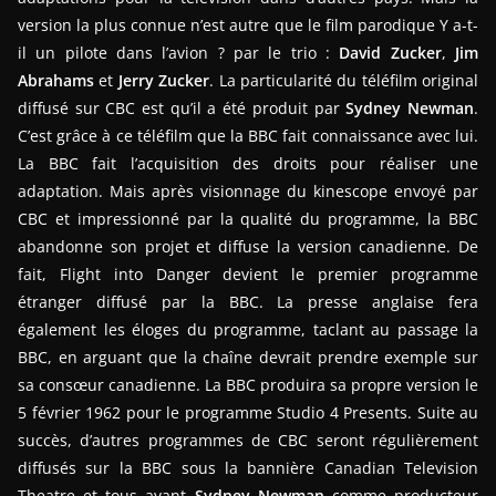
version la plus connue n’est autre que le film parodique Y a-t-
il un pilote dans l’avion ? par le trio :
David Zucker
,
Jim
Abrahams
et
Jerry Zucker
. La particularité du téléfilm original
diffusé sur CBC est qu’il a été produit par
Sydney Newman
.
C’est grâce à ce téléfilm que la BBC fait connaissance avec lui.
La BBC fait l’acquisition des droits pour réaliser une
adaptation. Mais après visionnage du kinescope envoyé par
CBC et impressionné par la qualité du programme, la BBC
abandonne son projet et diffuse la version canadienne. De
fait, Flight into Danger devient le premier programme
étranger diffusé par la BBC. La presse anglaise fera
également les éloges du programme, taclant au passage la
BBC, en arguant que la chaîne devrait prendre exemple sur
sa consœur canadienne. La BBC produira sa propre version le
5 février 1962 pour le programme Studio 4 Presents. Suite au
succès, d’autres programmes de CBC seront régulièrement
diffusés sur la BBC sous la bannière Canadian Television
Theatre et tous ayant
Sydney Newman
comme producteur