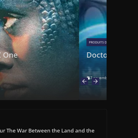
SPIN-OFF
le Spi
31 octobre
pour The War Between the Land and the