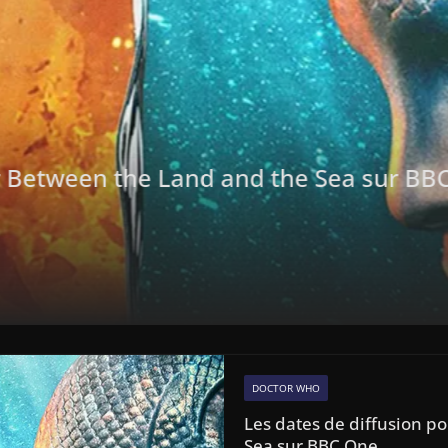
3
JohannALT
DOCTOR WHO
Les dates de diffusion 
Sea sur BBC One