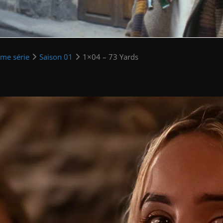
ème série
Saison 01
1×04 – 73 Yards