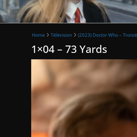
Home
Télévision
(2023) Doctor Who – Troisi
1×04 – 73 Yards