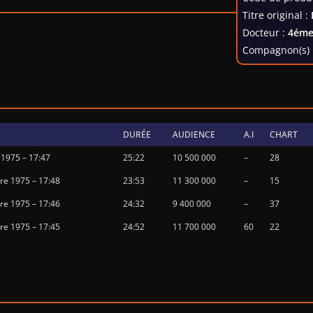
Titre original :
Docteur :
4éme
Compagnon(s) 
DURÉE
AUDIENCE
A.I
CHART
 1975 – 17:47
25:22
10 500 000
–
28
e 1975 – 17:48
23:53
11 300 000
–
15
e 1975 – 17:46
24:32
9 400 000
–
37
e 1975 – 17:45
24:52
11 700 000
60
22