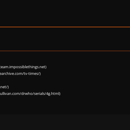
nteam.impossiblethings.net)
archive.com/tv-times/)
net/)
llivan.com/drwho/serials/4g.html)