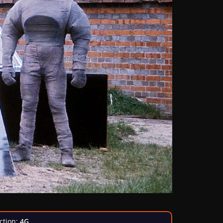
ction:
4G