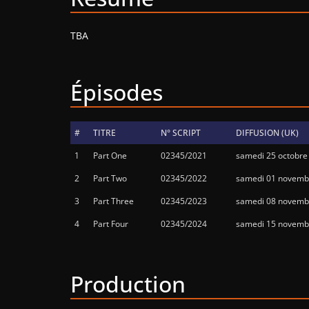
TBA
Épisodes
#
TITRE
N° SCRIPT
DIFFUSION (UK)
1
Part One
02345/2021
samedi 25 octobre
2
Part Two
02345/2022
samedi 01 novembr
3
Part Three
02345/2023
samedi 08 novembr
4
Part Four
02345/2024
samedi 15 novembr
Production