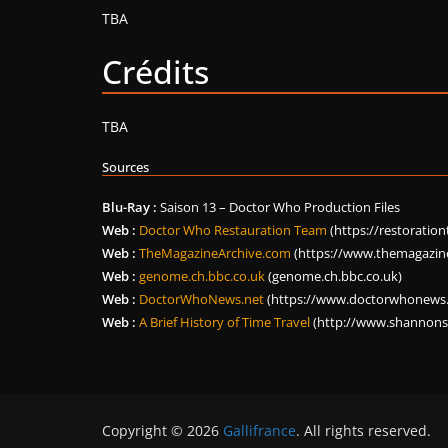
TBA
Crédits
TBA
Sources
Blu-Ray :
Saison 13 – Doctor Who Production Files
Web :
Doctor Who Restauration Team
(https://restoratio
Web :
TheMagazineArchive.com
(https://www.themagazine
Web :
genome.ch.bbc.co.uk
(genome.ch.bbc.co.uk)
Web :
DoctorWhoNews.net
(https://www.doctorwhonews.
Web :
A Brief History of Time Travel
(http://www.shannonsu
Copyright © 2026
Gallifrance
. All rights reserved.