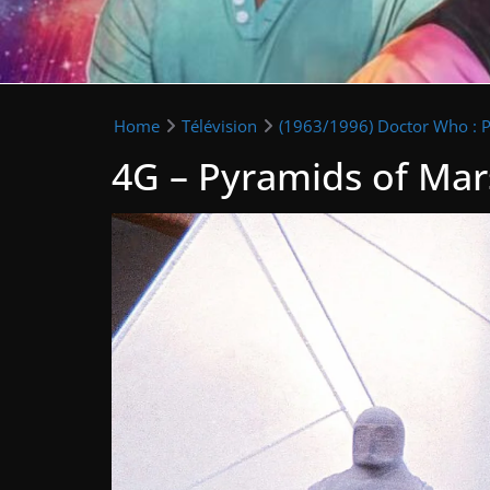
Home
Télévision
(1963/1996) Doctor Who : P
4G – Pyramids of Mar