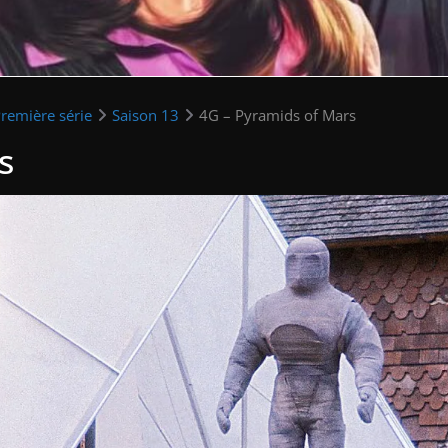
remière série
Saison 13
4G – Pyramids of Mars
s