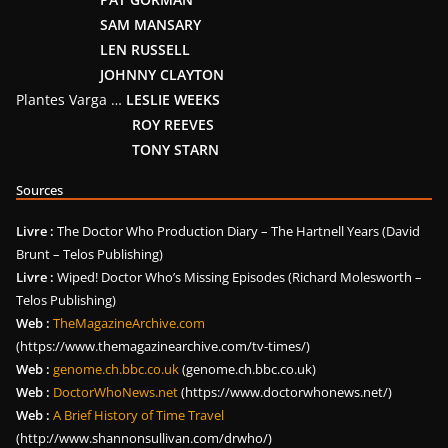
SAM MANSARY
LEN RUSSELL
JOHNNY CLAYTON
Plantes Varga …
LESLIE WEEKS
ROY REEVES
TONY STARN
Sources
Livre :
The Doctor Who Production Diary – The Hartnell Years (David
Brunt – Telos Publishing)
Livre :
Wiped! Doctor Who’s Missing Episodes (Richard Molesworth –
Telos Publishing)
Web :
TheMagazineArchive.com
(https://www.themagazinearchive.com/tv-times/)
Web :
genome.ch.bbc.co.uk
(genome.ch.bbc.co.uk)
Web :
DoctorWhoNews.net
(https://www.doctorwhonews.net/)
Web :
A Brief History of Time Travel
(http://www.shannonsullivan.com/drwho/)