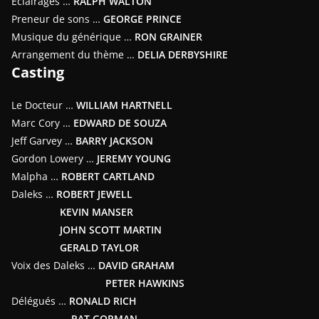
Éclairages …
RALPH WALTON
Preneur de sons …
GEORGE PRINCE
Musique du générique …
RON GRAINER
Arrangement du thème …
DELIA DERBYSHIRE
Casting
Le Docteur …
WILLIAM HARTNELL
Marc Cory …
EDWARD DE SOUZA
Jeff Garvey …
BARRY JACKSON
Gordon Lowery …
JEREMY YOUNG
Malpha …
ROBERT CARTLAND
Daleks …
ROBERT JEWELL
KEVIN MANSER
JOHN SCOTT MARTIN
GERALD TAYLOR
Voix des Daleks …
DAVID GRAHAM
PETER HAWKINS
Délégués …
RONALD RICH
PAT GORMAN