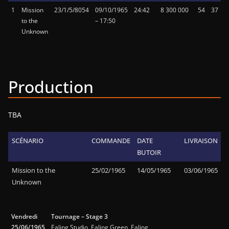
1
Mission
23/1/5/8054
09/10/1965
24:42
8 300 000
54
37
to the
– 17:50
Unknown
Production
TBA
SCÉNARIO
COMMANDE
DATE
LIVRAISON
BUTOIR
Mission to the
25/02/1965
14/05/1965
03/06/1965
Unknown
Vendredi
Tournage – Stage 3
25/06/1965
Ealing Studio, Ealing Green, Ealing