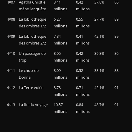
4×07
Agatha Christie
8,41
0,42
37,8%
86
mène l’enquête
millions
millions
4×08
La bibliothèque
6,27
0,55
27,7%
89
des ombres 1/2
millions
millions
4×09
La bibliothèque
7,84
0,41
42,1%
89
des ombres 2/2
millions
millions
4×10
Un passager de
8,05
0,42
39,8%
86
trop
millions
millions
4×11
Le choix de
8,09
0,52
38,1%
88
Donna
millions
millions
4×12
La Terre volée
8,78
0,71
42,1%
91
millions
millions
4×13
La fin du voyage
10,57
0,84
48,7%
91
millions
millions