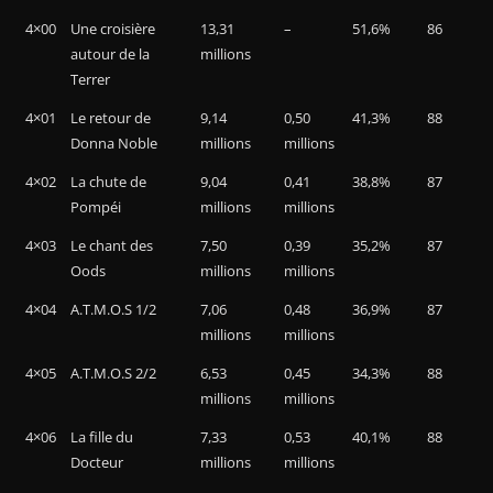
4×00
Une croisière
13,31
–
51,6%
86
autour de la
millions
Terrer
4×01
Le retour de
9,14
0,50
41,3%
88
Donna Noble
millions
millions
4×02
La chute de
9,04
0,41
38,8%
87
Pompéi
millions
millions
4×03
Le chant des
7,50
0,39
35,2%
87
Oods
millions
millions
4×04
A.T.M.O.S 1/2
7,06
0,48
36,9%
87
millions
millions
4×05
A.T.M.O.S 2/2
6,53
0,45
34,3%
88
millions
millions
4×06
La fille du
7,33
0,53
40,1%
88
Docteur
millions
millions