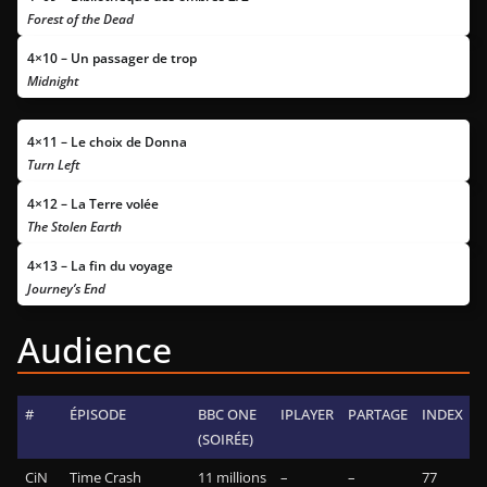
Forest of the Dead
4×10 – Un passager de trop
Midnight
4×11 – Le choix de Donna
Turn Left
4×12 – La Terre volée
The Stolen Earth
4×13 – La fin du voyage
Journey’s End
Audience
#
ÉPISODE
BBC ONE
IPLAYER
PARTAGE
INDEX
(SOIRÉE)
CiN
Time Crash
11 millions
–
–
77