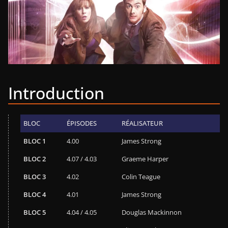
Introduction
BLOC
ÉPISODES
RÉALISATEUR
BLOC 1
4.00
James Strong
BLOC 2
4.07 / 4.03
Graeme Harper
BLOC 3
4.02
Colin Teague
BLOC 4
4.01
James Strong
BLOC 5
4.04 / 4.05
Douglas Mackinnon