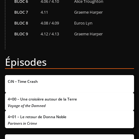
BLOC 6
4.06 / 4.10
Alice Troughton
BLOC 7
4.11
Graeme Harper
BLOC 8
4.08 / 4.09
Euros Lyn
BLOC 9
4.12 / 4.13
Graeme Harper
Épisodes
CiN – Time Crash
–
4×00 – Une croisière autour de la Terre
Voyage of the Damned
4×01 – Le retour de Donna Noble
Partners in Crime