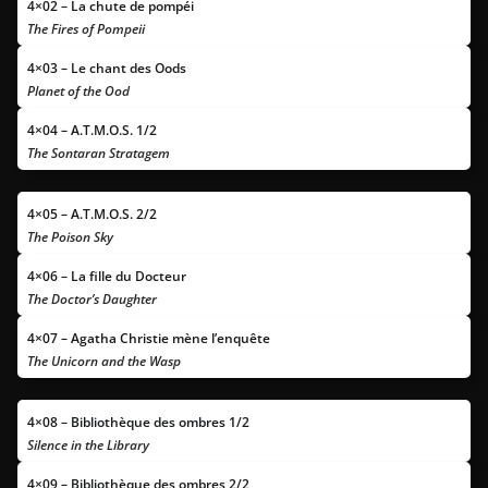
4×02 – La chute de pompéi
The Fires of Pompeii
4×03 – Le chant des Oods
Planet of the Ood
4×04 – A.T.M.O.S. 1/2
The Sontaran Stratagem
4×05 – A.T.M.O.S. 2/2
The Poison Sky
4×06 – La fille du Docteur
The Doctor’s Daughter
4×07 – Agatha Christie mène l’enquête
The Unicorn and the Wasp
4×08 – Bibliothèque des ombres 1/2
Silence in the Library
4×09 – Bibliothèque des ombres 2/2