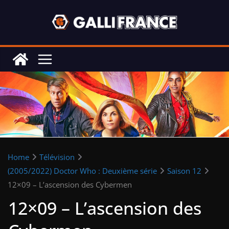
Skip
to
content
Home
Télévision
(2005/2022) Doctor Who : Deuxième série
Saison 12
12×09 – L’ascension des Cybermen
12×09 – L’ascension des