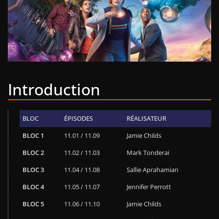
Introduction
BLOC
ÉPISODES
RÉALISATEUR
BLOC 1
11.01 / 11.09
Jamie Childs
BLOC 2
11.02 / 11.03
Mark Tonderai
BLOC 3
11.04 / 11.08
Sallie Aprahamian
BLOC 4
11.05 / 11.07
Jennifer Perrott
BLOC 5
11.06 / 11.10
Jamie Childs