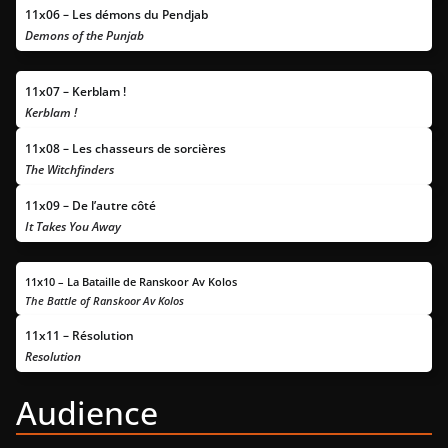
11x
06 – Les démons du Pendjab
Demons of the Punjab
11x
07 – Kerblam !
Kerblam !
11x
08 – Les chasseurs de sorcières
The Witchfinders
11x
09 – De l’autre côté
It Takes You Away
11x
10 – La Bataille de Ranskoor Av Kolos
The Battle of Ranskoor Av Kolos
11x
11 – Résolution
Resolution
Audience