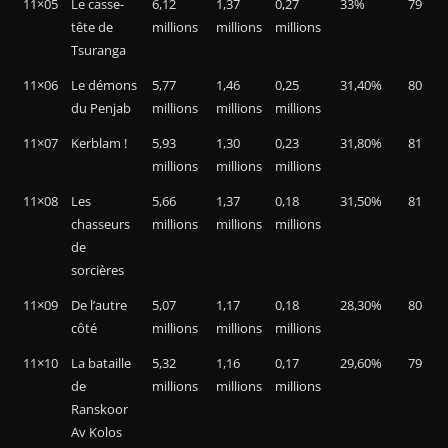
11×05
Le casse-
6,12
1,37
0,27
33%
79
tête de
millions
millions
millions
Tsuranga
11×06
Le démons
5,77
1,46
0,25
31,40%
80
du Penjab
millions
millions
millions
11×07
Kerblam !
5,93
1,30
0,23
31,80%
81
millions
millions
millions
11×08
Les
5,66
1,37
0,18
31,50%
81
chasseurs
millions
millions
millions
de
sorcières
11×09
De l’autre
5,07
1,17
0,18
28,30%
80
côté
millions
millions
millions
11×10
La bataille
5,32
1,16
0,17
29,60%
79
de
millions
millions
millions
Ranskoor
Av Kolos