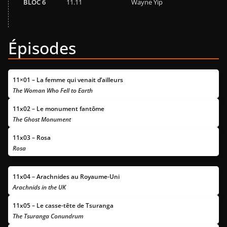
BLOC 6
11.11
Wayne Yip
Épisodes
11×01 – La femme qui venait d’ailleurs
The Woman Who Fell to Earth
11x
02 – Le monument fantôme
The Ghost Monument
11x
03 – Rosa
Rosa
11x
04 – Arachnides au Royaume-Uni
Arachnids in the UK
11x
05 – Le casse-tête de Tsuranga
The Tsuranga Conundrum