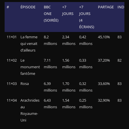
#
ÉPISODE
BBC
+7
+7
PARTAGE
INDEX
ONE
JOURS
JOURS
(SOIRÉE)
(4
ÉCRANS)
11×01
La femme
8,2
2,34
0,42
45,10%
83
qui venait
millions
millions
millions
d’ailleurs
11×02
Le
7,11
1,56
0,33
37,20%
82
monument
millions
millions
millions
fantôme
11×03
Rosa
6,39
1,70
0,32
33,60%
83
millions
millions
millions
11×04
Arachnides
6,43
1,54
0,25
32,90%
83
au
millions
millions
millions
Royaume-
Uni