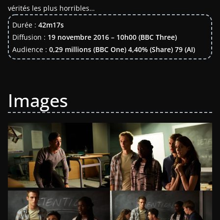
vérités les plus horribles…
Durée :
42m17s
Diffusion :
19 novembre 2016 – 10h00 (BBC Three)
Audience :
0,29 millions (BBC One) 4,40% (Share) 79 (AI)
Images