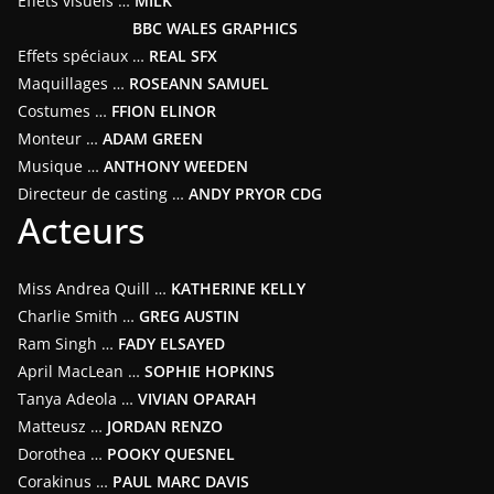
Effets visuels …
MILK
BBC WALES GRAPHICS
Effets spéciaux …
REAL SFX
Maquillages …
ROSEANN SAMUEL
Costumes …
FFION ELINOR
Monteur …
ADAM GREEN
Musique …
ANTHONY WEEDEN
Directeur de casting …
ANDY PRYOR CDG
Acteurs
Miss Andrea Quill …
KATHERINE KELLY
Charlie Smith …
GREG AUSTIN
Ram Singh …
FADY ELSAYED
April MacLean …
SOPHIE HOPKINS
Tanya Adeola …
VIVIAN OPARAH
Matteusz …
JORDAN RENZO
Dorothea …
POOKY QUESNEL
Corakinus …
PAUL MARC DAVIS