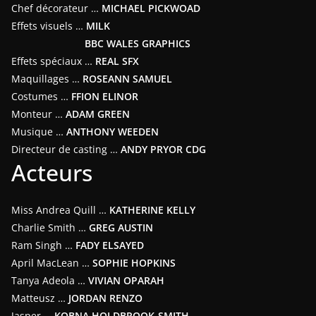
Chef décorateur …
MICHAEL PICKWOAD
Effets visuels …
MILK
BBC WALES GRAPHICS
Effets spéciaux …
REAL SFX
Maquillages …
ROSEANN SAMUEL
Costumes …
FFION ELINOR
Monteur …
ADAM GREEN
Musique …
ANTHONY WEEDEN
Directeur de casting …
ANDY PRYOR CDG
Acteurs
Miss Andrea Quill …
KATHERINE KELLY
Charlie Smith …
GREG AUSTIN
Ram Singh …
FADY ELSAYED
April MacLean …
SOPHIE HOPKINS
Tanya Adeola …
VIVIAN OPARAH
Matteusz …
JORDAN RENZO
Jasper …
KOBNA HOLDBROOK-SMITH