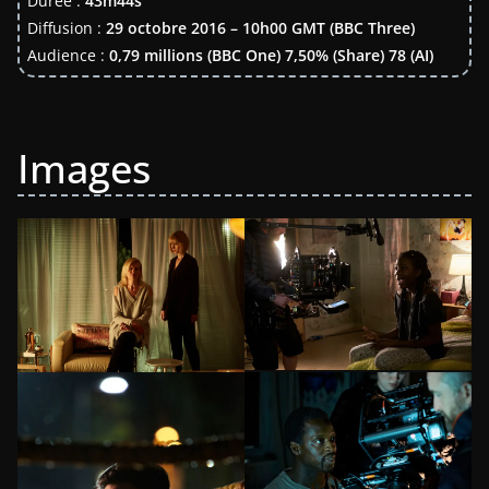
Durée :
43m44s
Diffusion :
29 octobre 2016 – 10h00 GMT (BBC Three)
Audience :
0,79 millions (BBC One) 7,50% (Share) 78 (AI)
Images