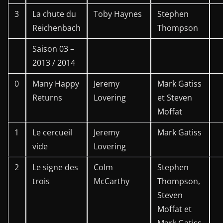
3
La chute du
Toby Haynes
Stephen
Reichenbach
Thompson
Saison 03 –
2013 / 2014
0
Many Happy
Jeremy
Mark Gatiss
Returns
Lovering
et Steven
Moffat
1
Le cercueil
Jeremy
Mark Gatiss
vide
Lovering
2
Le signe des
Colm
Stephen
trois
McCarthy
Thompson,
Steven
Moffat et