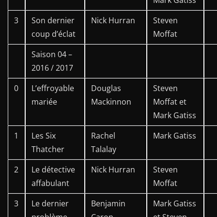
Mark Gatiss
3
Son dernier
Nick Hurran
Steven
coup d’éclat
Moffat
Saison 04 –
2016 / 2017
0
L’effroyable
Douglas
Steven
mariée
Mackinnon
Moffat et
Mark Gatiss
1
Les Six
Rachel
Mark Gatiss
Thatcher
Talalay
2
Le détective
Nick Hurran
Steven
affabulant
Moffat
3
Le dernier
Benjamin
Mark Gatiss