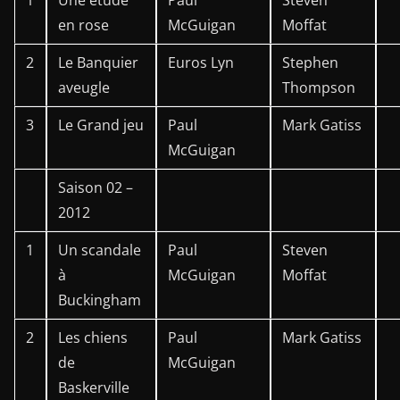
1
Une étude
Paul
Steven
en rose
McGuigan
Moffat
2
Le Banquier
Euros Lyn
Stephen
aveugle
Thompson
3
Le Grand jeu
Paul
Mark Gatiss
McGuigan
Saison 02 –
2012
1
Un scandale
Paul
Steven
à
McGuigan
Moffat
Buckingham
2
Les chiens
Paul
Mark Gatiss
de
McGuigan
Baskerville