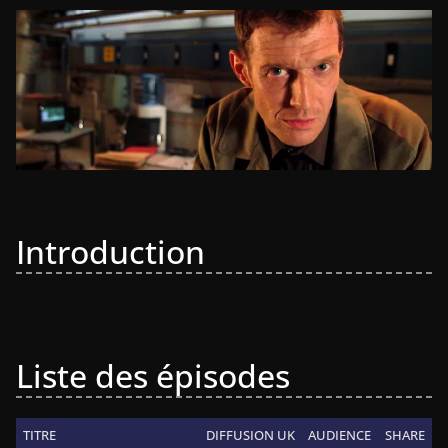
Introduction
Liste des épisodes
TITRE
DIFFUSION UK
AUDIENCE
SHARE