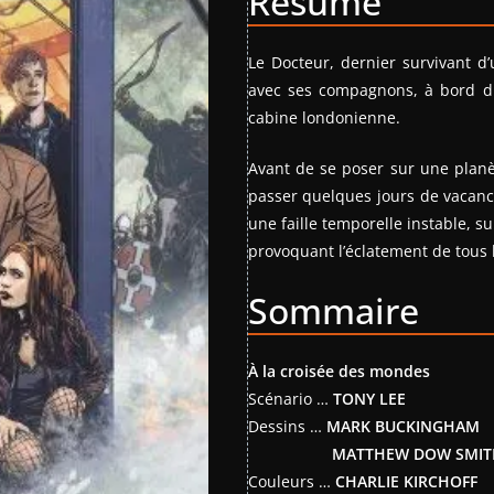
Résumé
Le Docteur, dernier survivant d
avec ses compagnons, à bord du
cabine londonienne.
Avant de se poser sur une planèt
passer quelques jours de vacances
une faille temporelle instable, su
provoquant l’éclatement de tous l
Sommaire
À la croisée des mondes
Scénario …
TONY LEE
Dessins …
MARK BUCKINGHAM
MATTHEW DOW SMIT
Couleurs …
CHARLIE KIRCHOFF