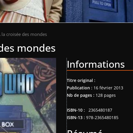
 la croisée des mondes
e des mondes
Informations
Titre original :
Publication :
16 février 2013
Nb de pages :
128 pages
ISBN-10 : ‎ ‎
2365480187
ISBN-13 :
978-2365480185