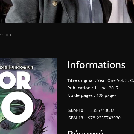
rsion
Informations
Titre original :
Year One Vol. 3: C
Publication :
11 mai 2017
Nb de pages :
128 pages
ISBN-10 : ‎ ‎ ‎
2355743037
ISBN-13 : ‎
978-2355743030
Résumé