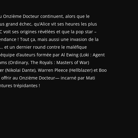
u Onzième Docteur continuent, alors que le
us grand échec, qu’Alice vit ses heures les plus
oit ses origines révélées et que la pop star –
endance ! Tout ça, mais aussi une invasion de la
 et un dernier round contre le maléfique
e équipe d’auteurs formée par Al Ewing (Loki : Agent
ams (Ordinary, The Royals : Masters of War)
r (Nikolai Dante), Warren Pleece (Hellblazer) et Boo
 offrir au Onzième Docteur― incarné par Mati
tures trépidantes !