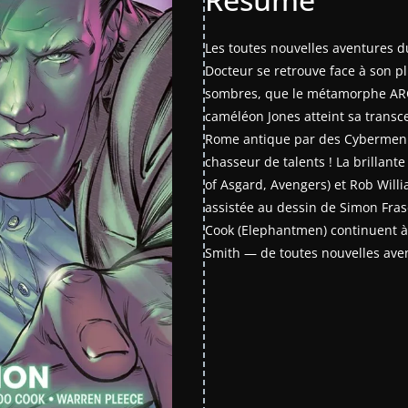
Les toutes nouvelles aventures d
Docteur se retrouve face à son pl
sombres, que le métamorphe ARC v
caméléon Jones atteint sa transc
Rome antique par des Cybermen…
chasseur de talents ! La brillant
of Asgard, Avengers) et Rob Willi
assistée au dessin de Simon Frase
Cook (Elephantmen) continuent à
Smith ― de toutes nouvelles aven